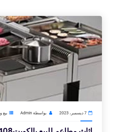
7 ديسمبر، 2023
بواسطة
Admin
بيع 
اثاث مطاعم للبيع بالكويت97776408|شراء الاثاث المستعمل بالكويت