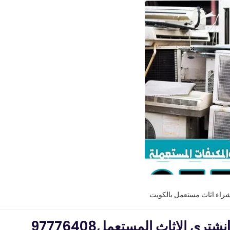
شراء اثاث مستعمل بالكويت
 الاثاث المستعمل97776408