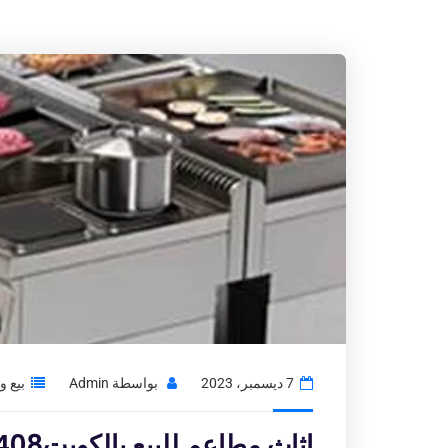
7 ديسمبر، 2023
بواسطة
Admin
بيع 
اثاث مطاعم للبيع بالكويت97776408|شراء الاثاث المستعمل بالكويت