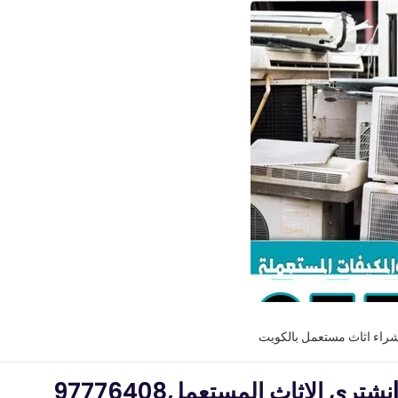
شراء اثاث مستعمل بالكويت
 الاثاث المستعمل97776408