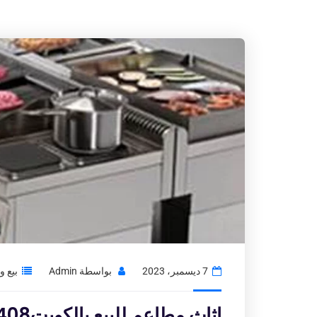
7 ديسمبر، 2023
بواسطة
Admin
بيع 
اثاث مطاعم للبيع بالكويت97776408|شراء الاثاث المستعمل بالكويت