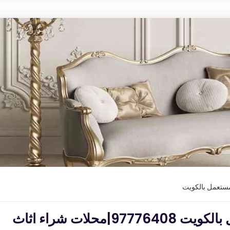
مستعمل بالكويت
رقم شركة شراء اثاث مستعمل بالكويت 97776408|محلات شراء اثاث