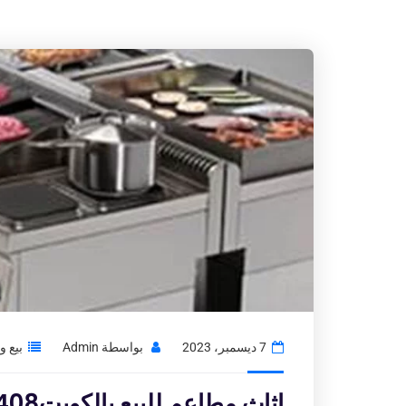
7 ديسمبر، 2023
بواسطة
Admin
بيع 
اثاث مطاعم للبيع بالكويت97776408|شراء الاثاث المستعمل بالكويت