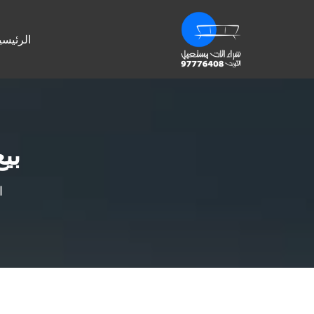
الرئيسي
بي
ا