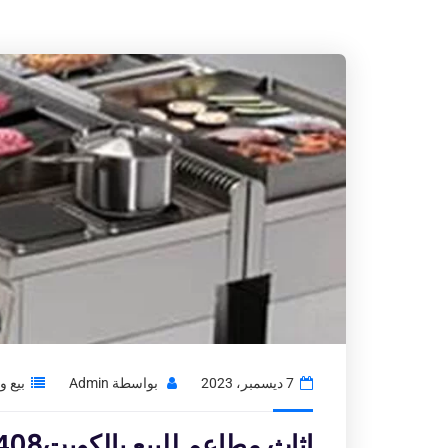
7 ديسمبر، 2023
بواسطة
Admin
بيع 
اثاث مطاعم للبيع بالكويت97776408|شراء الاثاث المستعمل بالكويت