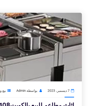
7 ديسمبر، 2023
بواسطة
Admin
بيع 
اثاث مطاعم للبيع بالكويت97776408|شراء الاثاث المستعمل بالكويت