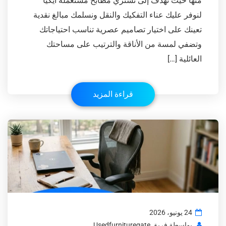
منها حيث نهدف إلى نشتري مطابخ مستعملة ايكيا
لنوفر عليك عناء التفكيك والنقل ونسلمك مبالغ نقدية
تعينك على اختيار تصاميم عصرية تناسب احتياجاتك
وتضفي لمسة من الأناقة والترتيب على مساحتك
العائلية […]
قراءة المزيد
24 يونيو، 2026
بواسطة
فريق Usedfurnituregate