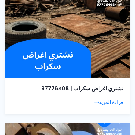
نشتري اغراض سكراب | 97776408
قراءة المزيد