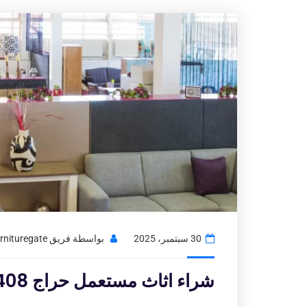
30 سبتمبر، 2025
بواسطة
فريق Usedfurnituregate
شراء اثاث مستعمل حراج 97776408|شراء اثاث مستعمل بالكويت