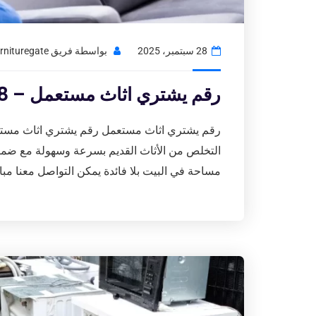
28 سبتمبر، 2025
بواسطة
فريق Usedfurnituregate
رقم يشتري اثاث مستعمل – 97776408|شراء اثاث مستعمل بالكويت
رقم يشتري اثاث مستعمل رقم يشتري اثاث مستعم
التخلص من الأثاث القديم بسرعة وسهولة مع ضمان 
مساحة في البيت بلا فائدة يمكن التواصل معنا مباش