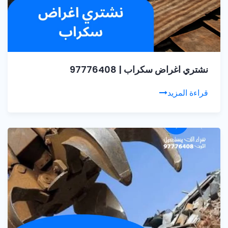
نشتري اغراض سكراب | 97776408
قراءة المزيد