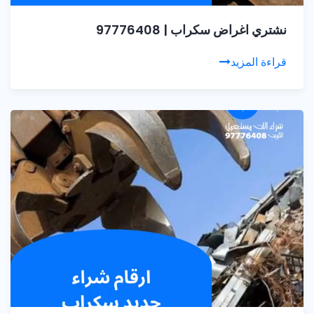
نشتري اغراض سكراب | 97776408
قراءة المزيد