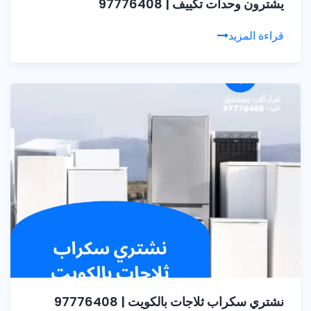
يشترون وحدات تكييف | 97776408
قراءة المزيد
نشتري سكراب ثلاجات بالكويت | 97776408