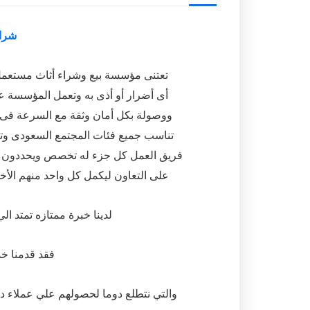
شرا
تعتنى مؤسسة بيع وشراء أثاث مستعمل 
أى أضرار أو أذى به وتعمل المؤسسة عل
ووصولة بكل أمان وثقة مع السرعة فى الت
تناسب جميع فئات المجتمع السعودى وت
فريق العمل كل جزء له تخصص ويحددون أهد
على التعاون ليكمل كل واحد منهم الأخر
لدينا خبرة ممتازه تمتد الي 20 سنه خبره في شراء اثاث مستعمل بالك
فقد قدمنا خد
والتي نتطلع دوما لحصولهم علي عملاء د