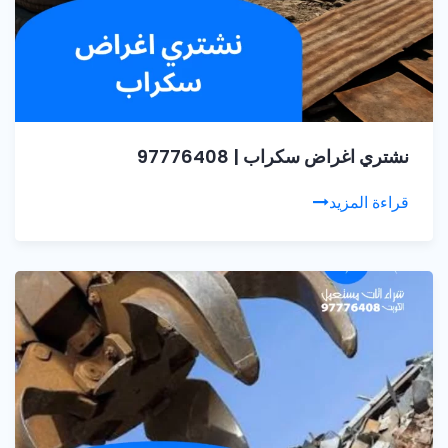
نشتري اغراض سكراب | 97776408
قراءة المزيد