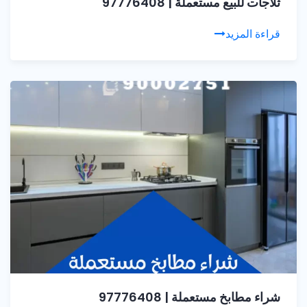
ثلاجات للبيع مستعملة | 97776408
قراءة المزيد
شراء مطابخ مستعملة | 97776408